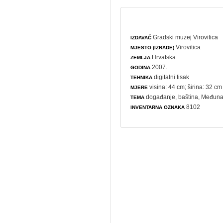
Gradski muzej Virovitica
IZDAVAČ
Virovitica
MJESTO (IZRADE)
Hrvatska
ZEMLJA
2007.
GODINA
digitalni tisak
TEHNIKA
visina: 44 cm; širina: 32 cm
MJERE
događanje
,
baština
,
Međuna
TEMA
8102
INVENTARNA OZNAKA