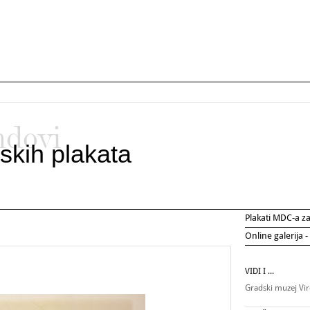
ndovi
skih plakata
Plakati MDC-a 
Online galerija -
VIDI I ...
Gradski muzej Vir