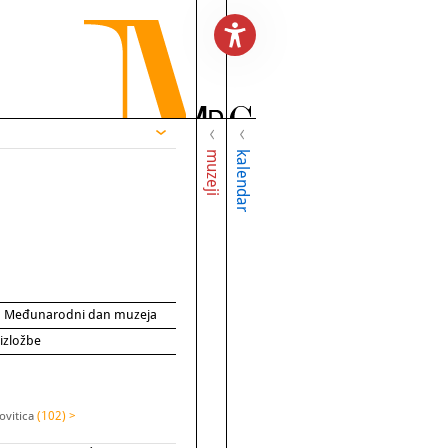
muzeji
kalendar
za Međunarodni dan muzeja
 izložbe
ovitica
(102) >