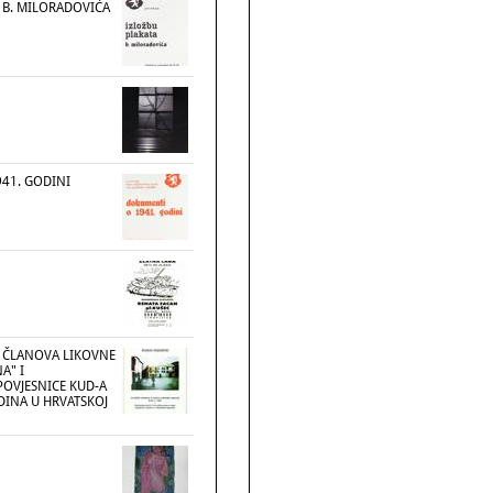
 B. MILORADOVIĆA
41. GODINI
 ČLANOVA LIKOVNE
A" I
POVJESNICE KUD-A
ODINA U HRVATSKOJ