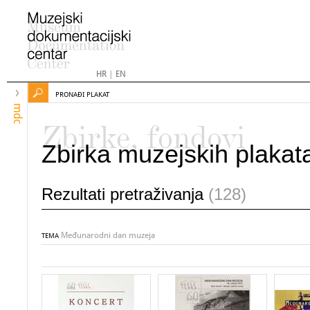
HR
|
EN
PRONAĐI PLAKAT
mdc
Zbirke, fondovi
Zbirka muzejskih plakat
Rezultati pretraživanja
(128)
Međunarodni dan muzeja
TEMA