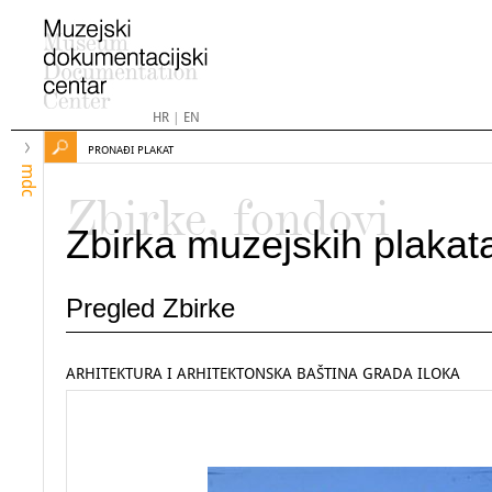
HR
|
EN
PRONAĐI PLAKAT
mdc
Zbirke, fondovi
Zbirka muzejskih plakat
Pregled Zbirke
ARHITEKTURA I ARHITEKTONSKA BAŠTINA GRADA ILOKA