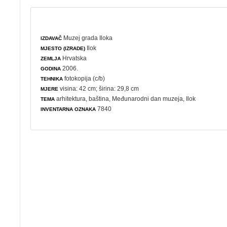
Muzej grada Iloka
IZDAVAČ
Ilok
MJESTO (IZRADE)
Hrvatska
ZEMLJA
2006.
GODINA
fotokopija (c/b)
TEHNIKA
visina: 42 cm; širina: 29,8 cm
MJERE
arhitektura
,
baština
,
Međunarodni dan muzeja
, Ilok
TEMA
7840
INVENTARNA OZNAKA