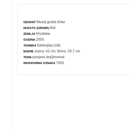
Muzej grada Iloka
IZDAVAČ
Ilok
MJESTO (IZRADE)
Hrvatska
ZEMLJA
2005.
GODINA
fotokopija (c/b)
TEHNIKA
visina: 42 cm; širina: 29,7 cm
MJERE
povijest
,
književnost
TEMA
7691
INVENTARNA OZNAKA