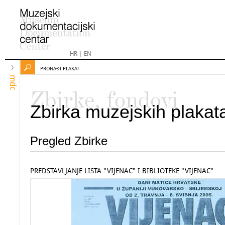
HR
|
EN
PRONAĐI PLAKAT
mdc
Zbirke, fondovi
Zbirka muzejskih plakat
Pregled Zbirke
PREDSTAVLJANJE LISTA "VIJENAC" I BIBLIOTEKE "VIJENAC"