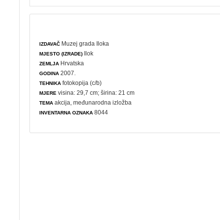
Muzej grada Iloka
IZDAVAČ
Ilok
MJESTO (IZRADE)
Hrvatska
ZEMLJA
2007.
GODINA
fotokopija (c/b)
TEHNIKA
visina: 29,7 cm; širina: 21 cm
MJERE
akcija
,
međunarodna izložba
TEMA
8044
INVENTARNA OZNAKA