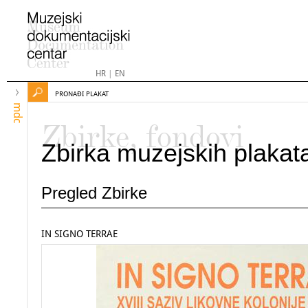
HR
|
EN
PRONAĐI PLAKAT
mdc
Zbirke, fondovi
Zbirka muzejskih plakat
Pregled Zbirke
IN SIGNO TERRAE