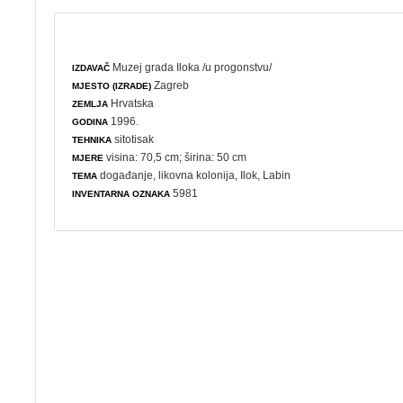
Muzej grada Iloka /u progonstvu/
IZDAVAČ
Zagreb
MJESTO (IZRADE)
Hrvatska
ZEMLJA
1996.
GODINA
sitotisak
TEHNIKA
visina: 70,5 cm; širina: 50 cm
MJERE
događanje
,
likovna kolonija
, Ilok, Labin
TEMA
5981
INVENTARNA OZNAKA