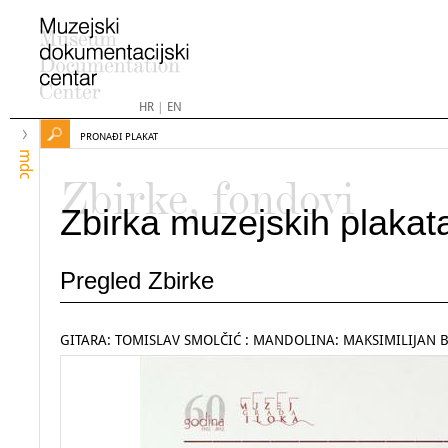
HR
|
EN
PRONAĐI PLAKAT
mdc
Zbirke, fondovi
Zbirka muzejskih plakat
Pregled Zbirke
GITARA: TOMISLAV SMOLČIĆ : MANDOLINA: MAKSIMILIJAN 