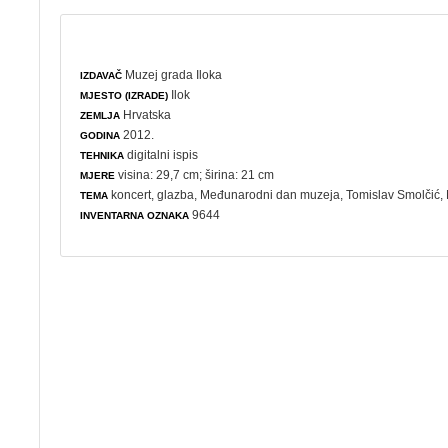
Muzej grada Iloka
IZDAVAČ
Ilok
MJESTO (IZRADE)
Hrvatska
ZEMLJA
2012.
GODINA
digitalni ispis
TEHNIKA
visina: 29,7 cm; širina: 21 cm
MJERE
koncert
,
glazba
,
Međunarodni dan muzeja
, Tomislav Smolčić,
TEMA
9644
INVENTARNA OZNAKA