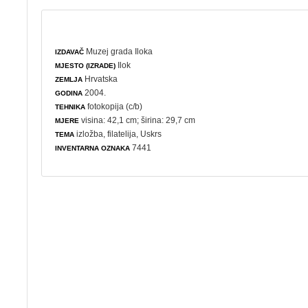
Muzej grada Iloka
IZDAVAČ
Ilok
MJESTO (IZRADE)
Hrvatska
ZEMLJA
2004.
GODINA
fotokopija (c/b)
TEHNIKA
visina: 42,1 cm; širina: 29,7 cm
MJERE
izložba
,
filatelija
,
Uskrs
TEMA
7441
INVENTARNA OZNAKA