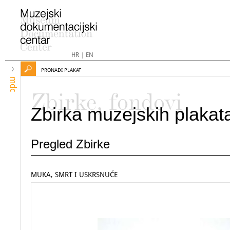
HR
|
EN
PRONAĐI PLAKAT
mdc
Zbirke, fondovi
Zbirka muzejskih plakat
Pregled Zbirke
MUKA, SMRT I USKRSNUĆE