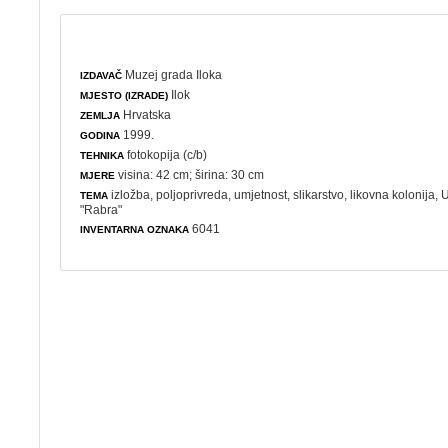
Muzej grada Iloka
IZDAVAČ
Ilok
MJESTO (IZRADE)
Hrvatska
ZEMLJA
1999.
GODINA
fotokopija (c/b)
TEHNIKA
visina: 42 cm; širina: 30 cm
MJERE
izložba
,
poljoprivreda
,
umjetnost
,
slikarstvo
,
likovna kolonija
, 
TEMA
"Rabra"
6041
INVENTARNA OZNAKA