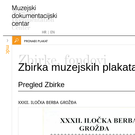
HR
|
EN
PRONAĐI PLAKAT
mdc
Zbirke, fondovi
Zbirka muzejskih plakat
Pregled Zbirke
XXXII. ILOČKA BERBA GROŽĐA