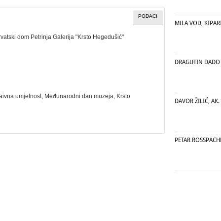
PODACI
MILA VOD, KIPARI
rvatski dom Petrinja Galerija "Krsto Hegedušić"
DRAGUTIN DADO
aivna umjetnost
,
Međunarodni dan muzeja
, Krsto
DAVOR ŽILIĆ, AK.
PETAR ROSSPACH