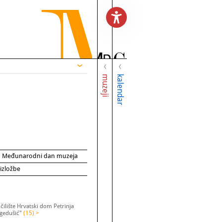
muzeji
kalendar
za Međunarodni dan muzeja
 izložbe
ilište Hrvatski dom Petrinja
egedušić"
(15) >