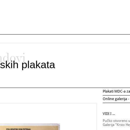
ndovi
skih plakata
Plakati MDC-a 
Online galerija -
VIDI I ...
Pučko otvoreno uč
Galerija "Krsto H