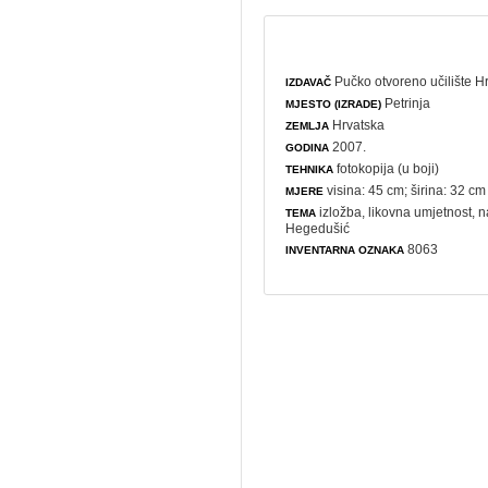
Pučko otvoreno učilište H
IZDAVAČ
Petrinja
MJESTO (IZRADE)
Hrvatska
ZEMLJA
2007.
GODINA
fotokopija (u boji)
TEHNIKA
visina: 45 cm; širina: 32 cm
MJERE
izložba
,
likovna umjetnost
,
n
TEMA
Hegedušić
8063
INVENTARNA OZNAKA