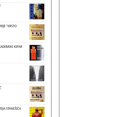
I
RIJE "KRSTO
KADEMSKI KIPAR
Ć
EJA STANEŠIĆA