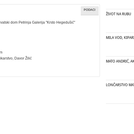
PODACI
ŽIVOT NA RUBU
rvatski dom Petrinja Galerija "Krsto Hegedušić"
MILA VOD, KIPARI
cm
likarstvo
, Davor Žilić
MATO ANDRIĆ, A
LONČARSTVO MAT