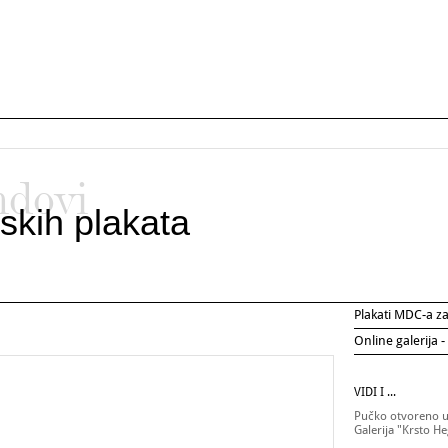
ndovi
skih plakata
Plakati MDC-a 
Online galerija -
VIDI I ...
Pučko otvoreno uč
Galerija "Krsto H