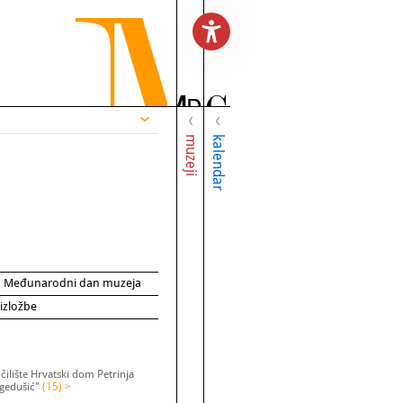
muzeji
kalendar
za Međunarodni dan muzeja
 izložbe
ilište Hrvatski dom Petrinja
egedušić"
(15) >