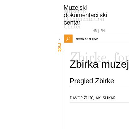
HR
|
EN
PRONAĐI PLAKAT
mdc
Zbirke, fo
Zbirka muzej
Pregled Zbirke
DAVOR ŽILIĆ, AK. SLIKAR