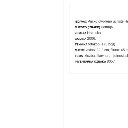
Pučko otvoreno učilište H
IZDAVAČ
Petrinja
MJESTO (IZRADE)
Hrvatska
ZEMLJA
2006.
GODINA
fotokopija (u boji)
TEHNIKA
visina: 32,2 cm; širina: 45 
MJERE
izložba
,
likovna umjetnost
,
s
TEMA
8057
INVENTARNA OZNAKA