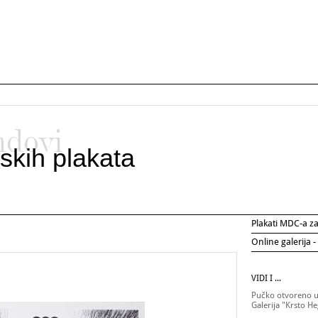
ndovi
skih plakata
Plakati MDC-a 
Online galerija -
VIDI I ...
Pučko otvoreno uč
Galerija "Krsto H