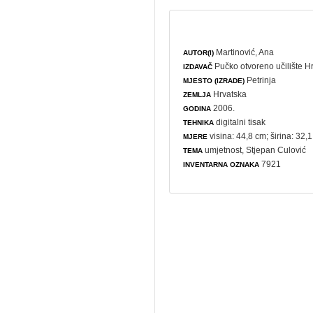
Martinović, Ana
AUTOR(I)
Pučko otvoreno učilište H
IZDAVAČ
Petrinja
MJESTO (IZRADE)
Hrvatska
ZEMLJA
2006.
GODINA
digitalni tisak
TEHNIKA
visina: 44,8 cm; širina: 32,
MJERE
umjetnost
, Stjepan Culović
TEMA
7921
INVENTARNA OZNAKA