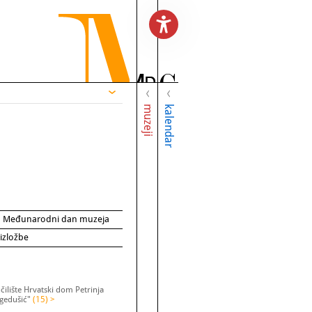
muzeji
kalendar
za Međunarodni dan muzeja
 izložbe
ilište Hrvatski dom Petrinja
egedušić"
(15) >