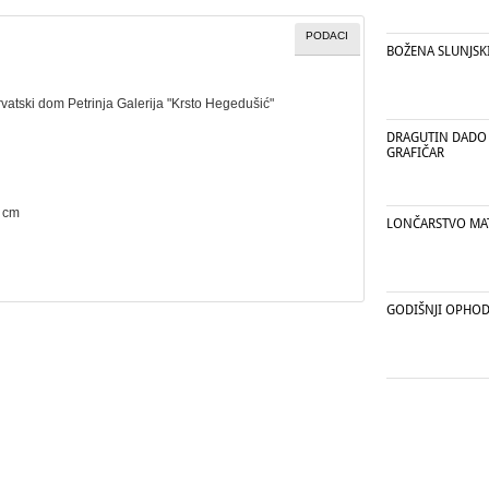
PODACI
BOŽENA SLUNJSK
rvatski dom Petrinja Galerija "Krsto Hegedušić"
DRAGUTIN DADO 
GRAFIČAR
1 cm
LONČARSTVO MAT
GODIŠNJI OPHOD