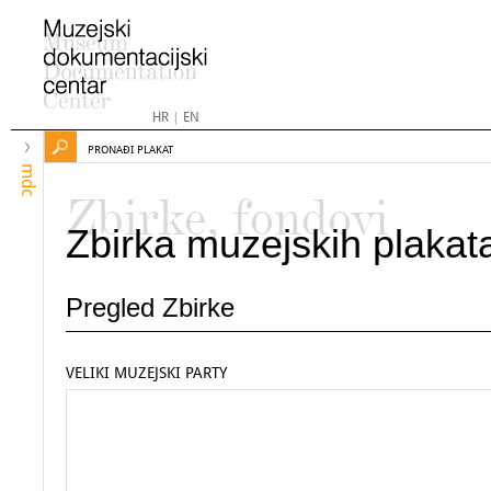
HR
|
EN
PRONAĐI PLAKAT
mdc
Zbirke, fondovi
Zbirka muzejskih plakat
Pregled Zbirke
VELIKI MUZEJSKI PARTY