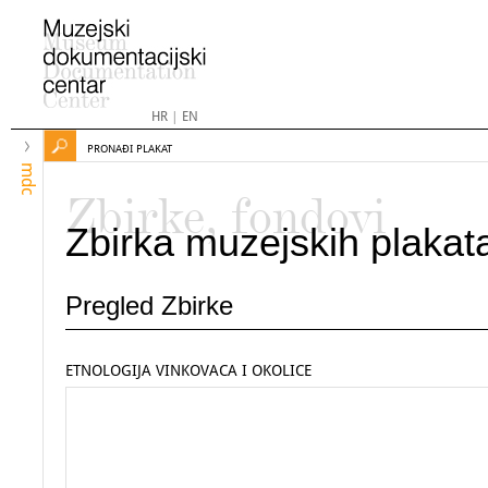
HR
|
EN
PRONAĐI PLAKAT
mdc
Zbirke, fondovi
Zbirka muzejskih plakat
Pregled Zbirke
ETNOLOGIJA VINKOVACA I OKOLICE