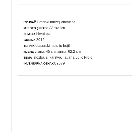
Gradski muzej Virovitica
IZDAVAČ
Virovitica
MJESTO (IZRADE)
Hrvatska
ZEMLJA
2012.
GODINA
laserski ispis (u boji)
TEHNIKA
visina: 45 cm; širina: 62,2 cm
MJERE
izložba
,
slikarstvo
, Tatjana Lulić Prpić
TEMA
9579
INVENTARNA OZNAKA