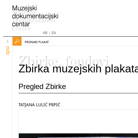
HR
|
EN
PRONAĐI PLAKAT
mdc
Zbirke, fondovi
Zbirka muzejskih plakat
Pregled Zbirke
TATJANA LULIĆ PRPIĆ