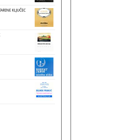
TARINE KLJUČEC
K