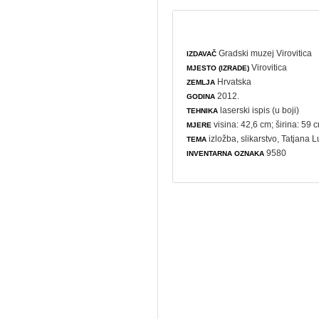
Gradski muzej Virovitica
IZDAVAČ
Virovitica
MJESTO (IZRADE)
Hrvatska
ZEMLJA
2012.
GODINA
laserski ispis (u boji)
TEHNIKA
visina: 42,6 cm; širina: 59 
MJERE
izložba
,
slikarstvo
, Tatjana L
TEMA
9580
INVENTARNA OZNAKA