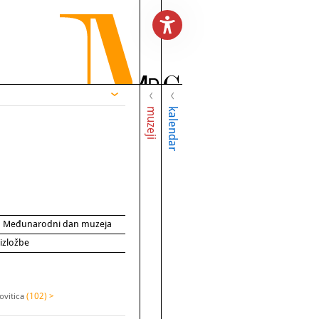
muzeji
kalendar
za Međunarodni dan muzeja
 izložbe
ovitica
(102) >