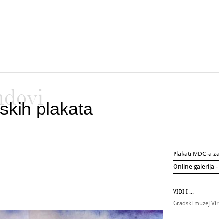
ndovi
skih plakata
Plakati MDC-a 
Online galerija -
VIDI I ...
Gradski muzej Vir