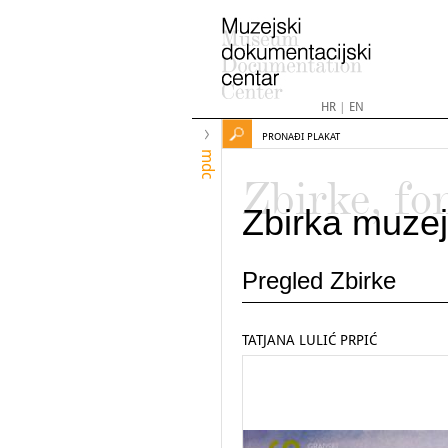
HR
|
EN
PRONAĐI PLAKAT
mdc
Zbirke, fo
Zbirka muzej
Pregled Zbirke
TATJANA LULIĆ PRPIĆ