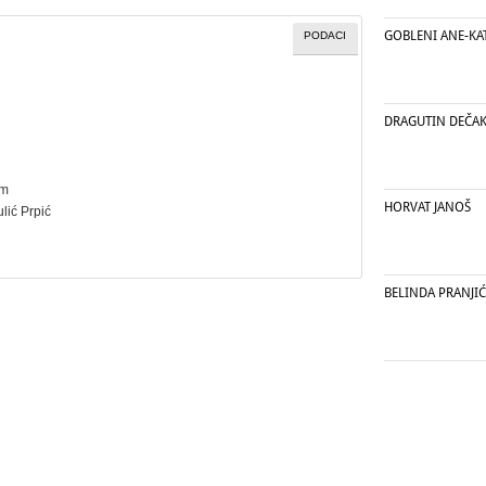
GOBLENI ANE-KA
PODACI
DRAGUTIN DEČA
cm
HORVAT JANOŠ
ulić Prpić
BELINDA PRANJIĆ