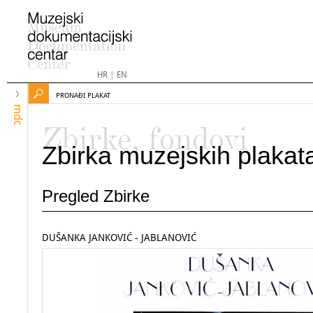
HR
|
EN
PRONAĐI PLAKAT
mdc
Zbirke, fondovi
Zbirka muzejskih plakat
Pregled Zbirke
DUŠANKA JANKOVIĆ - JABLANOVIĆ