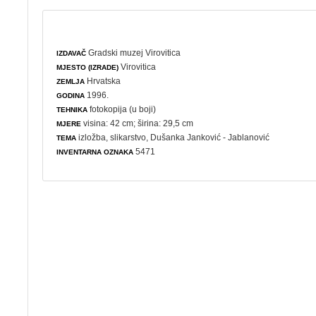
Gradski muzej Virovitica
IZDAVAČ
Virovitica
MJESTO (IZRADE)
Hrvatska
ZEMLJA
1996.
GODINA
fotokopija (u boji)
TEHNIKA
visina: 42 cm; širina: 29,5 cm
MJERE
izložba
,
slikarstvo
, Dušanka Janković - Jablanović
TEMA
5471
INVENTARNA OZNAKA