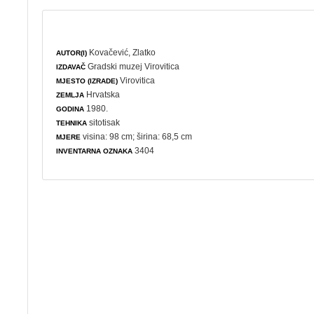
Kovačević, Zlatko
AUTOR(I)
Gradski muzej Virovitica
IZDAVAČ
Virovitica
MJESTO (IZRADE)
Hrvatska
ZEMLJA
1980.
GODINA
sitotisak
TEHNIKA
visina: 98 cm; širina: 68,5 cm
MJERE
3404
INVENTARNA OZNAKA