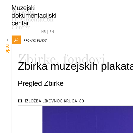
HR
|
EN
PRONAĐI PLAKAT
mdc
Zbirke, fondovi
Zbirka muzejskih plakat
Pregled Zbirke
III. IZLOŽBA LIKOVNOG KRUGA '80