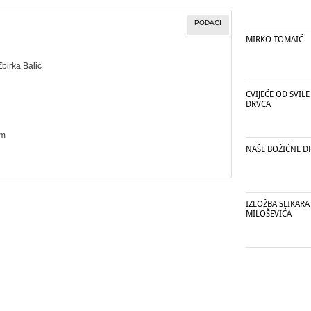
PODACI
MIRKO TOMAIĆ
Zbirka Balić
CVIJEĆE OD SVILE
DRVCA
cm
NAŠE BOŽIĆNE D
IZLOŽBA SLIKAR
MILOŠEVIĆA