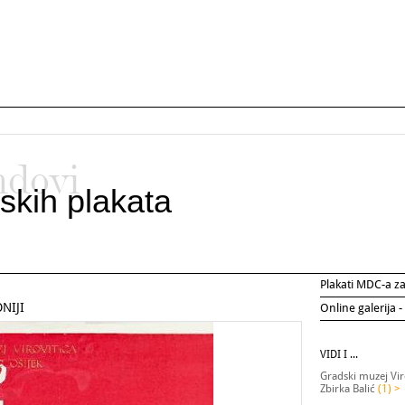
ndovi
skih plakata
Plakati MDC-a 
NIJI
Online galerija -
VIDI I ...
Gradski muzej Vir
Zbirka Balić
(1) >