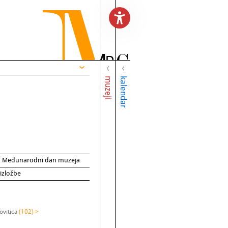
muzeji
kalendar
za Međunarodni dan muzeja
 izložbe
ovitica
(102) >