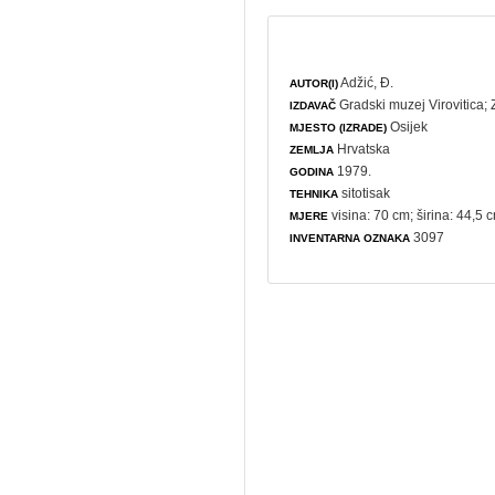
Adžić, Đ.
AUTOR(I)
Gradski muzej Virovitica
;
IZDAVAČ
Osijek
MJESTO (IZRADE)
Hrvatska
ZEMLJA
1979.
GODINA
sitotisak
TEHNIKA
visina: 70 cm; širina: 44,5 
MJERE
3097
INVENTARNA OZNAKA