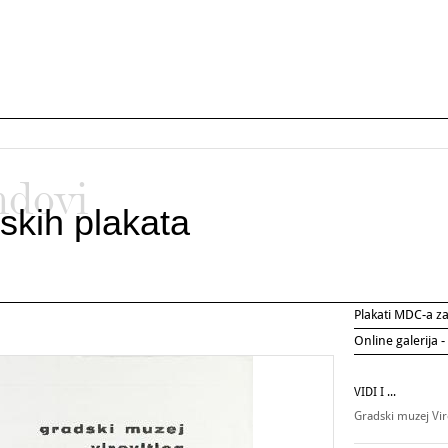
ndovi
skih plakata
Plakati MDC-a 
Online galerija -
VIDI I ...
Gradski muzej Vir