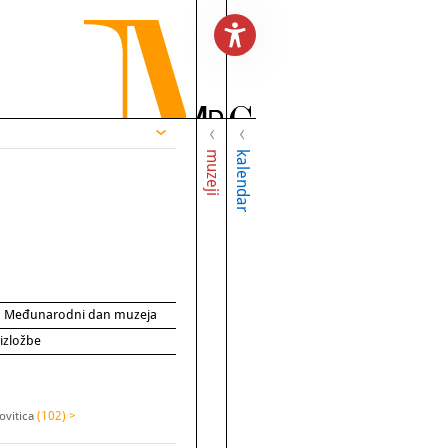
muzeji
kalendar
za Međunarodni dan muzeja
 izložbe
ovitica
(102) >