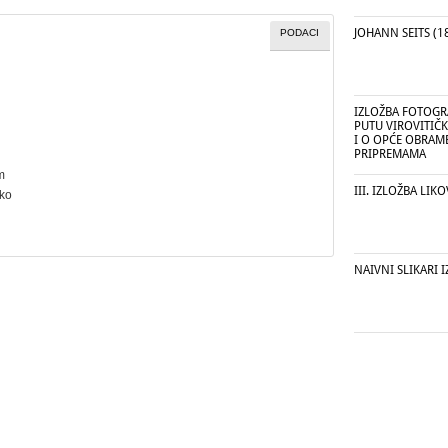
JOHANN SEITS (18
PODACI
IZLOŽBA FOTOGR
PUTU VIROVITIČ
I O OPĆE OBRAM
PRIPREMAMA
m
III. IZLOŽBA LI
rko
NAIVNI SLIKARI 