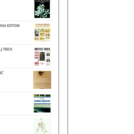
SANA KISTOM
J TRICK
IĆ