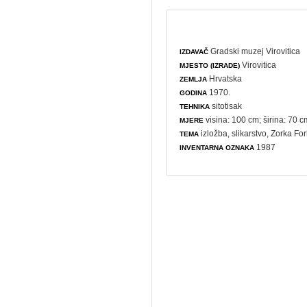
Gradski muzej Virovitica
IZDAVAČ
Virovitica
MJESTO (IZRADE)
Hrvatska
ZEMLJA
1970.
GODINA
sitotisak
TEHNIKA
visina: 100 cm; širina: 70 c
MJERE
izložba
,
slikarstvo
, Zorka Fo
TEMA
1987
INVENTARNA OZNAKA