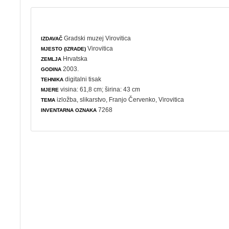
Gradski muzej Virovitica
IZDAVAČ
Virovitica
MJESTO (IZRADE)
Hrvatska
ZEMLJA
2003.
GODINA
digitalni tisak
TEHNIKA
visina: 61,8 cm; širina: 43 cm
MJERE
izložba
,
slikarstvo
, Franjo Červenko, Virovitica
TEMA
7268
INVENTARNA OZNAKA