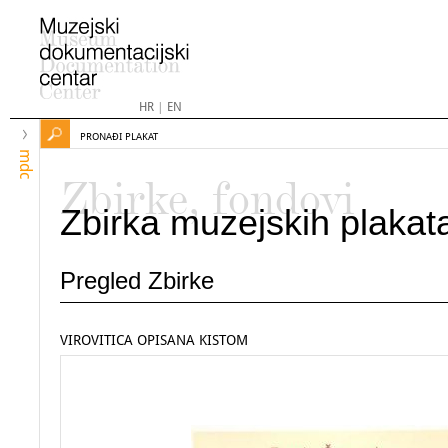
HR
|
EN
PRONAĐI PLAKAT
mdc
Zbirke, fondovi
Zbirka muzejskih plakat
Pregled Zbirke
VIROVITICA OPISANA KISTOM