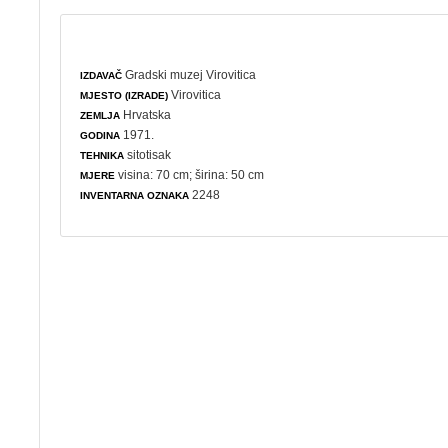
Gradski muzej Virovitica
IZDAVAČ
Virovitica
MJESTO (IZRADE)
Hrvatska
ZEMLJA
1971.
GODINA
sitotisak
TEHNIKA
visina: 70 cm; širina: 50 cm
MJERE
2248
INVENTARNA OZNAKA