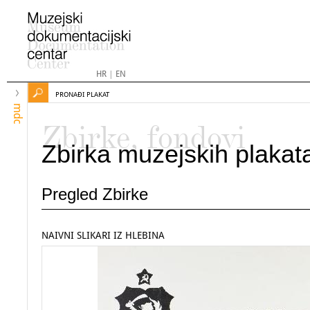
HR
|
EN
PRONAĐI PLAKAT
mdc
Zbirke, fondovi
Zbirka muzejskih plakat
Pregled Zbirke
NAIVNI SLIKARI IZ HLEBINA