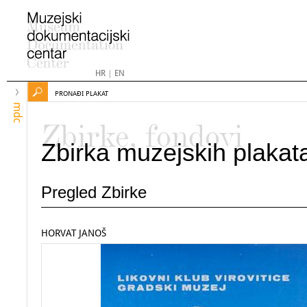
HR
|
EN
PRONAĐI PLAKAT
mdc
Zbirke, fondovi
Zbirka muzejskih plakat
Pregled Zbirke
HORVAT JANOŠ