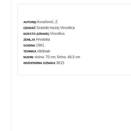
Kovačević, Z.
AUTOR(I)
Gradski muzej Virovitica
IZDAVAČ
Virovitica
MJESTO (IZRADE)
Hrvatska
ZEMLJA
1981.
GODINA
sitotisak
TEHNIKA
visina: 70 cm; širina: 48,5 cm
MJERE
3615
INVENTARNA OZNAKA