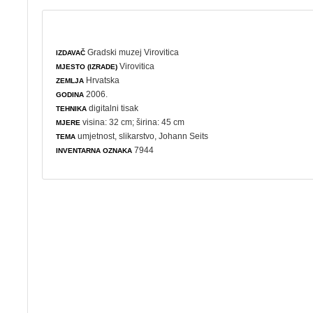
Gradski muzej Virovitica
IZDAVAČ
Virovitica
MJESTO (IZRADE)
Hrvatska
ZEMLJA
2006.
GODINA
digitalni tisak
TEHNIKA
visina: 32 cm; širina: 45 cm
MJERE
umjetnost
,
slikarstvo
, Johann Seits
TEMA
7944
INVENTARNA OZNAKA