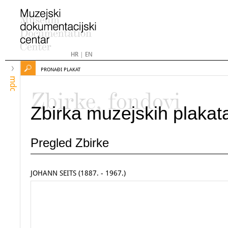
HR
|
EN
PRONAĐI PLAKAT
mdc
Zbirke, fondovi
Zbirka muzejskih plakat
Pregled Zbirke
JOHANN SEITS (1887. - 1967.)