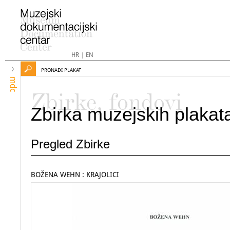
HR
|
EN
PRONAĐI PLAKAT
mdc
Zbirke, fondovi
Zbirka muzejskih plakat
Pregled Zbirke
BOŽENA WEHN : KRAJOLICI