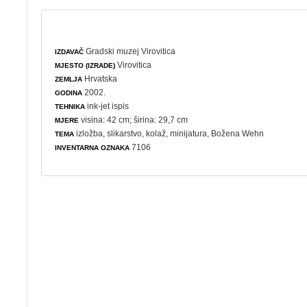
Gradski muzej Virovitica
IZDAVAČ
Virovitica
MJESTO (IZRADE)
Hrvatska
ZEMLJA
2002.
GODINA
ink-jet ispis
TEHNIKA
visina: 42 cm; širina: 29,7 cm
MJERE
izložba
,
slikarstvo
,
kolaž
,
minijatura
, Božena Wehn
TEMA
7106
INVENTARNA OZNAKA