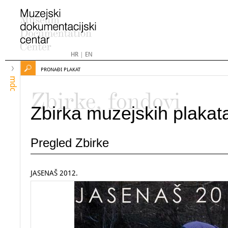
HR
|
EN
PRONAĐI PLAKAT
mdc
Zbirke, fondovi
Zbirka muzejskih plakat
Pregled Zbirke
JASENAŠ 2012.