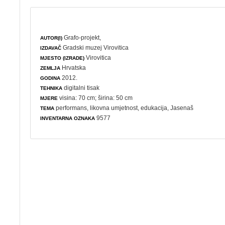
Grafo-projekt,
AUTOR(I)
Gradski muzej Virovitica
IZDAVAČ
Virovitica
MJESTO (IZRADE)
Hrvatska
ZEMLJA
2012.
GODINA
digitalni tisak
TEHNIKA
visina: 70 cm; širina: 50 cm
MJERE
performans
,
likovna umjetnost
,
edukacija
, Jasenaš
TEMA
9577
INVENTARNA OZNAKA