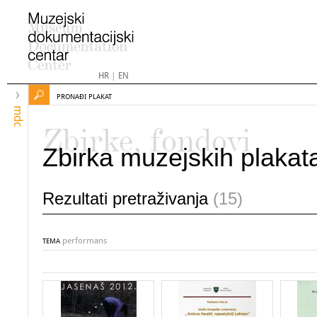
HR
|
EN
PRONAĐI PLAKAT
mdc
Zbirke, fondovi
Zbirka muzejskih plakat
Rezultati pretraživanja
(15)
performans
TEMA