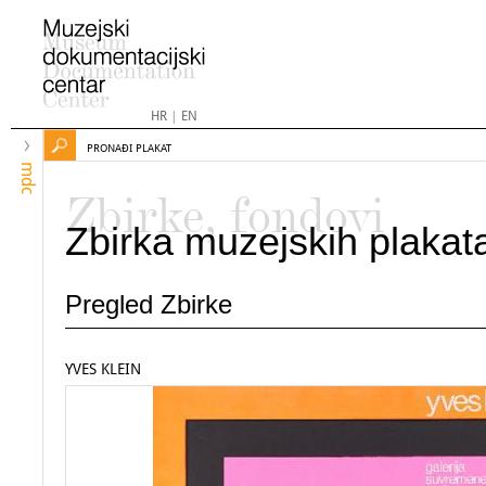
HR
|
EN
PRONAĐI PLAKAT
mdc
Zbirke, fondovi
Zbirka muzejskih plakat
Pregled Zbirke
YVES KLEIN