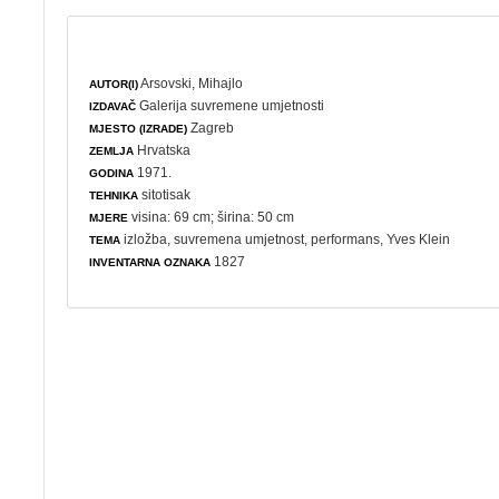
Arsovski, Mihajlo
AUTOR(I)
Galerija suvremene umjetnosti
IZDAVAČ
Zagreb
MJESTO (IZRADE)
Hrvatska
ZEMLJA
1971.
GODINA
sitotisak
TEHNIKA
visina: 69 cm; širina: 50 cm
MJERE
izložba
,
suvremena umjetnost
,
performans
, Yves Klein
TEMA
1827
INVENTARNA OZNAKA