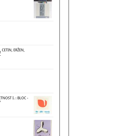
 CETIN, ERŽEN,
Ć
NOST I. : BLOC -
Y