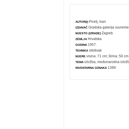
Picelj, Ivan
AUTOR(I)
Gradska galerija suvreme
IZDAVAČ
Zagreb
MJESTO (IZRADE)
Hrvatska
ZEMLJA
1957.
GODINA
sitotisak
TEHNIKA
visina: 71 cm; širina: 50 cm
MJERE
izložba
,
međunarodna izlož
TEMA
1399
INVENTARNA OZNAKA