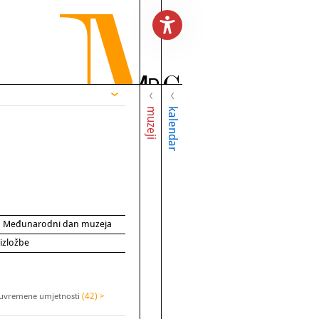
muzeji
kalendar
za Međunarodni dan muzeja
 izložbe
 suvremene umjetnosti
(42) >