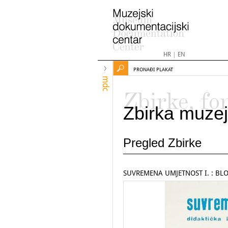
HR
|
EN
PRONAĐI PLAKAT
mdc
Zbirke, fo
Zbirka muzej
Pregled Zbirke
SUVREMENA UMJETNOST I. : BLOC