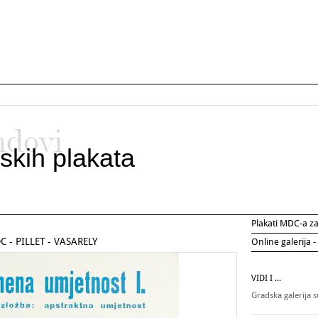
ndovi
skih plakata
Plakati MDC-a 
 - PILLET - VASARELY
Online galerija -
VIDI I ...
Gradska galerija