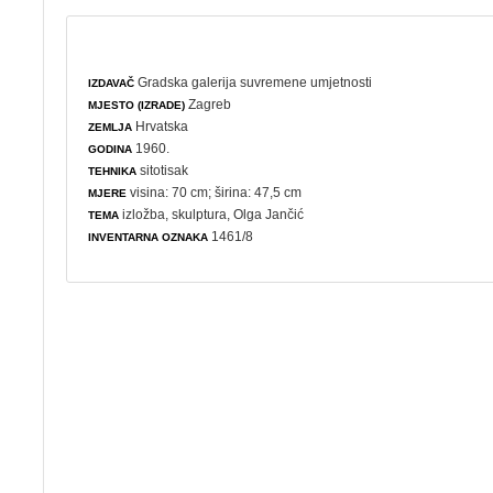
Gradska galerija suvremene umjetnosti
IZDAVAČ
Zagreb
MJESTO (IZRADE)
Hrvatska
ZEMLJA
1960.
GODINA
sitotisak
TEHNIKA
visina: 70 cm; širina: 47,5 cm
MJERE
izložba
,
skulptura
, Olga Jančić
TEMA
1461/8
INVENTARNA OZNAKA