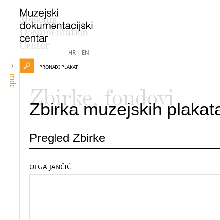
HR
|
EN
PRONAĐI PLAKAT
mdc
Zbirke, fondovi
Zbirka muzejskih plakat
Pregled Zbirke
OLGA JANČIĆ