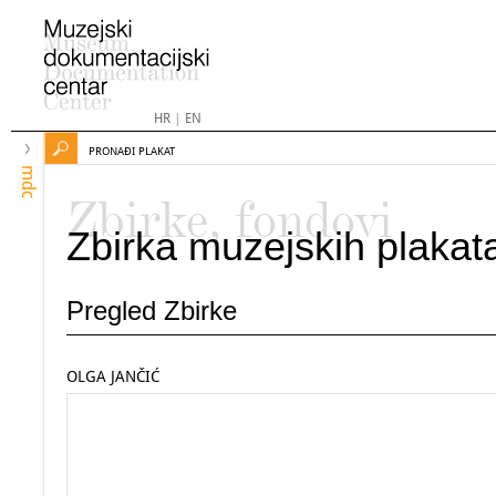
HR
|
EN
PRONAĐI PLAKAT
mdc
Zbirke, fondovi
Zbirka muzejskih plakat
Pregled Zbirke
OLGA JANČIĆ