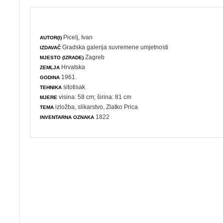
Picelj, Ivan
AUTOR(I)
Gradska galerija suvremene umjetnosti
IZDAVAČ
Zagreb
MJESTO (IZRADE)
Hrvatska
ZEMLJA
1961.
GODINA
sitotisak
TEHNIKA
visina: 58 cm; širina: 81 cm
MJERE
izložba
,
slikarstvo
, Zlatko Prica
TEMA
1822
INVENTARNA OZNAKA