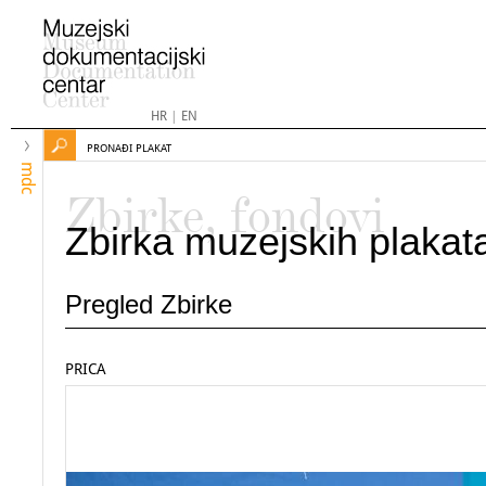
HR
|
EN
PRONAĐI PLAKAT
mdc
Zbirke, fondovi
Zbirka muzejskih plakat
Pregled Zbirke
PRICA