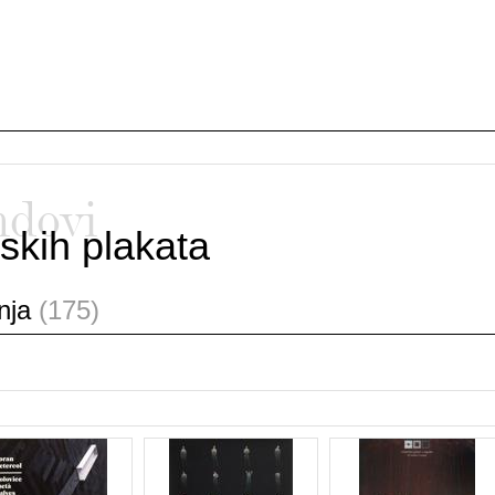
ndovi
skih plakata
anja
(175)