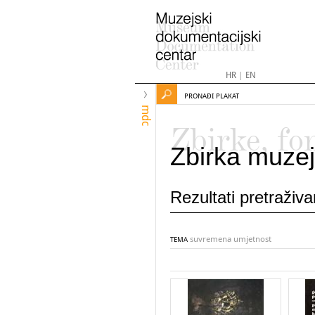
HR
|
EN
PRONAĐI PLAKAT
mdc
Zbirke, fo
Zbirka muzej
Rezultati pretraživ
suvremena umjetnost
TEMA