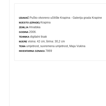
Pučko otvoreno učilište Krapina - Galerija grada Krapine
IZDAVAČ
Krapina
MJESTO (IZRADE)
Hrvatska
ZEMLJA
2006.
GODINA
digitalni tisak
TEHNIKA
visina: 42 cm; širina: 30,2 cm
MJERE
umjetnost
,
suvremena umjetnost
, Maja Vukina
TEMA
7869
INVENTARNA OZNAKA