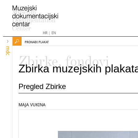
HR
|
EN
PRONAĐI PLAKAT
mdc
Zbirke, fondovi
Zbirka muzejskih plakat
Pregled Zbirke
MAJA VUKINA