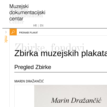
HR
|
EN
PRONAĐI PLAKAT
mdc
Zbirke, fondovi
Zbirka muzejskih plakat
Pregled Zbirke
MARIN DRAŽANČIĆ