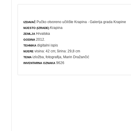
Pučko otvoreno učilište Krapina - Galerija grada Krapine
IZDAVAČ
Krapina
MJESTO (IZRADE)
Hrvatska
ZEMLJA
2012.
GODINA
digitalni ispis
TEHNIKA
visina: 42 cm; širina: 29,8 cm
MJERE
izložba
,
fotografija
, Marin Dražančić
TEMA
9626
INVENTARNA OZNAKA