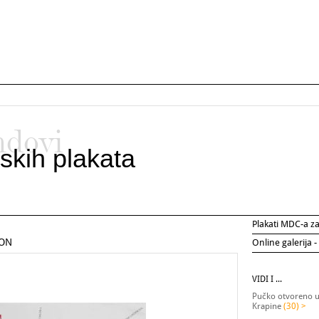
ndovi
skih plakata
Plakati MDC-a 
LON
Online galerija -
VIDI I ...
Pučko otvoreno uč
Krapine
(30) >