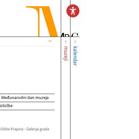
muzeji
kalendar
za Međunarodni dan muzeja
 izložbe
ilište Krapina - Galerija grada