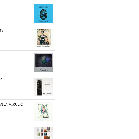
IK
IĆ
 MILA MIKULIĆ -