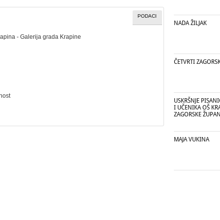
PODACI
NADA ŽILJAK
rapina - Galerija grada Krapine
ČETVRTI ZAGORS
nost
USKRŠNJE PISAN
I UČENIKA OŠ KR
ZAGORSKE ŽUPAN
MAJA VUKINA