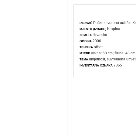
Pučko otvoreno učilište K
IZDAVAČ
Krapina
MJESTO (IZRADE)
Hrvatska
ZEMLJA
2006.
GODINA
offset
TEHNIKA
visina: 68 cm; širina: 48 cm
MJERE
umjetnost
,
suvremena umjet
TEMA
7865
INVENTARNA OZNAKA