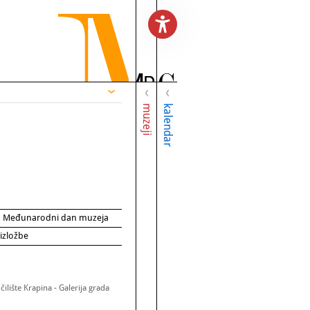
muzeji
kalendar
za Međunarodni dan muzeja
 izložbe
ilište Krapina - Galerija grada