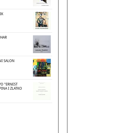
IK
UHAR
NI SALON
O "ERNEST
INA I ZLATKO