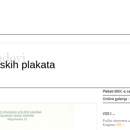
ndovi
skih plakata
Plakati MDC-a 
Online galerija -
VIDI I ...
Pučko otvoreno uč
Krapine
(30) >