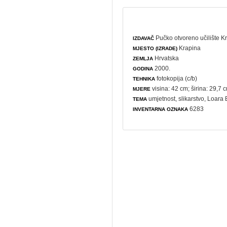
Pučko otvoreno učilište K
IZDAVAČ
Krapina
MJESTO (IZRADE)
Hrvatska
ZEMLJA
2000.
GODINA
fotokopija (c/b)
TEHNIKA
visina: 42 cm; širina: 29,7 
MJERE
umjetnost
,
slikarstvo
, Loara 
TEMA
6283
INVENTARNA OZNAKA