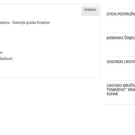
PODACI
OTON POSTRUŽN
rapina - Galerija grada Krapine
JADRANKA ŠTAJD
cm
Blažević
ZAGORSKI LIKOV
LIKOVNO DRUŠTV
TOMAŠEVIĆ" KRAP
KUHAR