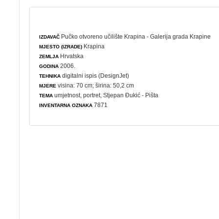
Pučko otvoreno učilište Krapina - Galerija grada Krapine
IZDAVAČ
Krapina
MJESTO (IZRADE)
Hrvatska
ZEMLJA
2006.
GODINA
digitalni ispis (DesignJet)
TEHNIKA
visina: 70 cm; širina: 50,2 cm
MJERE
umjetnost
,
portret
, Stjepan Đukić - Pišta
TEMA
7871
INVENTARNA OZNAKA