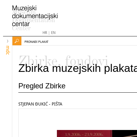
HR
|
EN
PRONAĐI PLAKAT
mdc
Zbirke, fondovi
Zbirka muzejskih plakat
Pregled Zbirke
STJEPAN ĐUKIĆ - PIŠTA