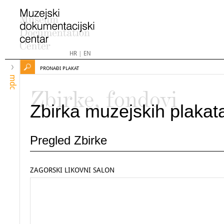
HR
|
EN
PRONAĐI PLAKAT
mdc
Zbirke, fondovi
Zbirka muzejskih plakat
Pregled Zbirke
ZAGORSKI LIKOVNI SALON