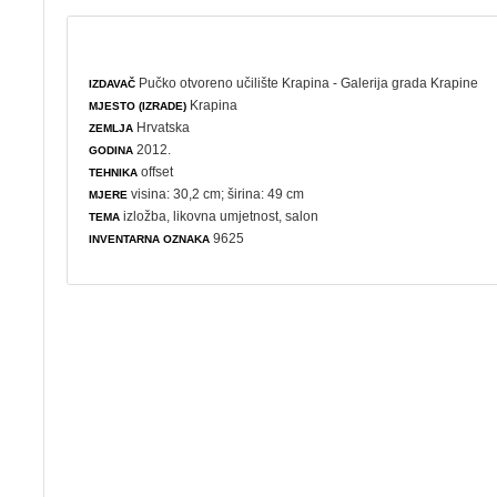
Pučko otvoreno učilište Krapina - Galerija grada Krapine
IZDAVAČ
Krapina
MJESTO (IZRADE)
Hrvatska
ZEMLJA
2012.
GODINA
offset
TEHNIKA
visina: 30,2 cm; širina: 49 cm
MJERE
izložba
,
likovna umjetnost
,
salon
TEMA
9625
INVENTARNA OZNAKA