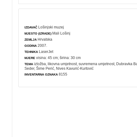
Lošinjski muzej
IZDAVAČ
Mali Lošinj
MJESTO (IZRADE)
Hrvatska
ZEMLJA
2007.
GODINA
LaserJet
TEHNIKA
visina: 45 cm; širina: 30 cm
MJERE
izložba
,
likovna umjetnost
,
suvremena umjetnost
, Dubravka B
TEMA
Seder, Šime Perić, Nives Kavurić-Kurtović
8155
INVENTARNA OZNAKA