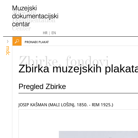
HR
|
EN
PRONAĐI PLAKAT
mdc
Zbirke, fondovi
Zbirka muzejskih plakat
Pregled Zbirke
JOSIP KAŠMAN (MALI LOŠINJ, 1850. - RIM 1925.)