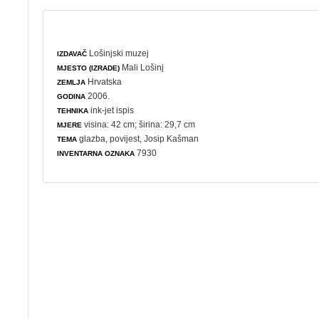
Lošinjski muzej
IZDAVAČ
Mali Lošinj
MJESTO (IZRADE)
Hrvatska
ZEMLJA
2006.
GODINA
ink-jet ispis
TEHNIKA
visina: 42 cm; širina: 29,7 cm
MJERE
glazba
,
povijest
, Josip Kašman
TEMA
7930
INVENTARNA OZNAKA