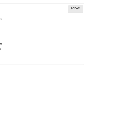
PODACI
ju
cm
r