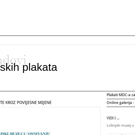
ndovi
skih plakata
Plakati MDC-a 
TE KROZ POVIJESNE MIJENE
Online galerija -
VIDI I ...
Lošinjski muzej u