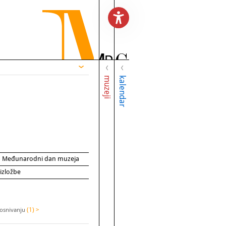
muzeji
kalendar
za Međunarodni dan muzeja
 izložbe
 osnivanju
(1) >