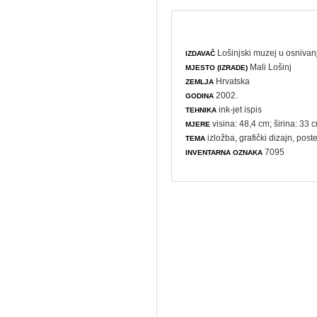
Lošinjski muzej u osnivan
IZDAVAČ
Mali Lošinj
MJESTO (IZRADE)
Hrvatska
ZEMLJA
2002.
GODINA
ink-jet ispis
TEHNIKA
visina: 48,4 cm; širina: 33 
MJERE
izložba
,
grafički dizajn
,
poste
TEMA
7095
INVENTARNA OZNAKA