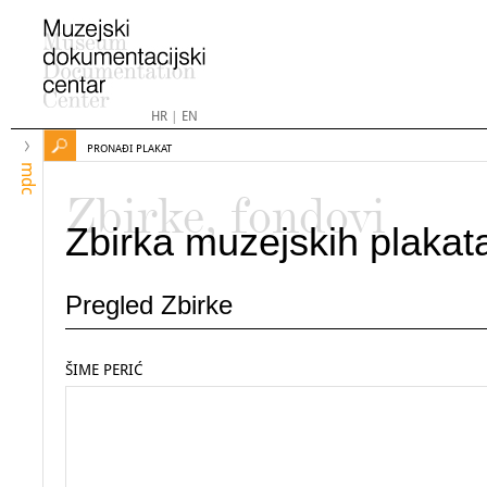
HR
|
EN
PRONAĐI PLAKAT
mdc
Zbirke, fondovi
Zbirka muzejskih plakat
Pregled Zbirke
ŠIME PERIĆ