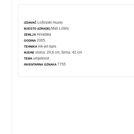
Lošinjski muzej
IZDAVAČ
Mali Lošinj
MJESTO (IZRADE)
Hrvatska
ZEMLJA
2005.
GODINA
ink-jet ispis
TEHNIKA
visina: 29,8 cm; širina: 42 cm
MJERE
umjetnost
TEMA
7755
INVENTARNA OZNAKA