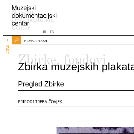
HR
|
EN
PRONAĐI PLAKAT
mdc
Zbirke, fondovi
Zbirka muzejskih plakat
Pregled Zbirke
PRIRODI TREBA ČOVJEK