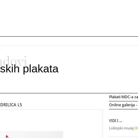
ndovi
skih plakata
Plakati MDC-a 
EDRILICA L5
Online galerija -
VIDI I ...
Lošinjski muzej
(6