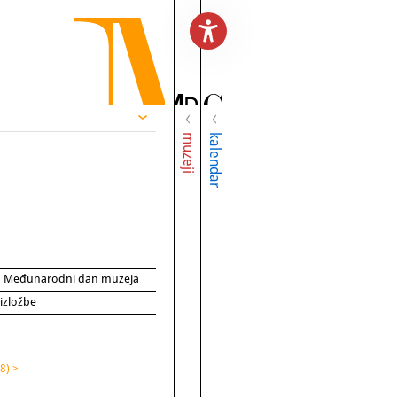
muzeji
kalendar
za Međunarodni dan muzeja
 izložbe
8) >