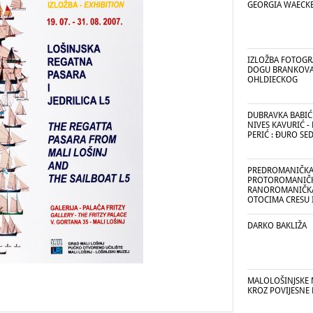
GEORGIA WAECK
IZLOŽBA FOTOGRA
DOGU BRANKOVA
OHLDIECKOG
DUBRAVKA BABIĆ :
NIVES KAVURIĆ - 
PERIĆ : ĐURO SE
PREDROMANIČKA
PROTOROMANIČK
RANOROMANIČKA
OTOCIMA CRESU I
DARKO BAKLIŽA
MALOLOŠINJSKE 
KROZ POVIJESNE 