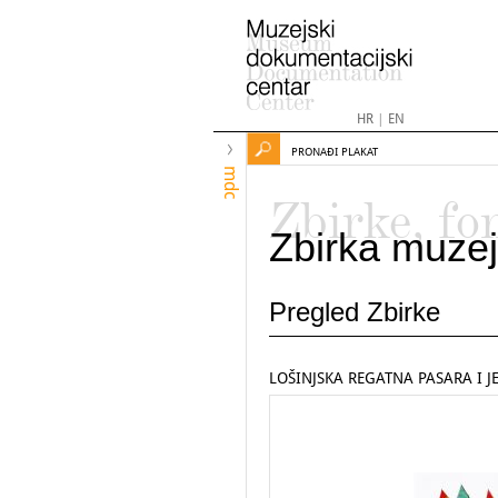
HR
|
EN
PRONAĐI PLAKAT
mdc
Zbirke, fo
Zbirka muzej
Pregled Zbirke
LOŠINJSKA REGATNA PASARA I J