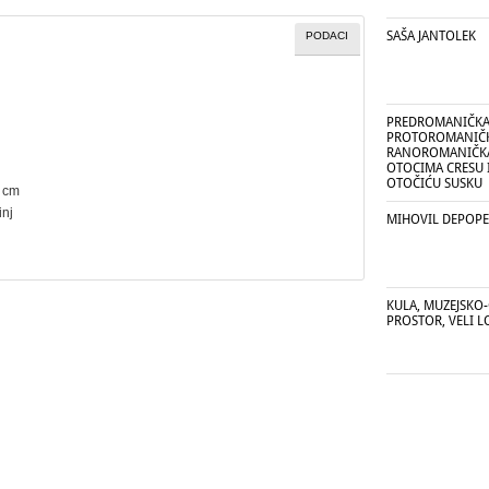
SAŠA JANTOLEK
PODACI
PREDROMANIČKA
PROTOROMANIČK
RANOROMANIČKA
OTOCIMA CRESU I
OTOČIĆU SUSKU
8 cm
inj
MIHOVIL DEPOPE
KULA, MUZEJSKO-
PROSTOR, VELI L