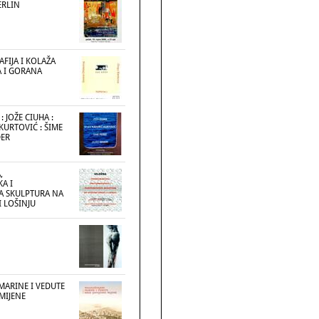
ERLIN
FIJA I KOLAŽA
 I GORANA
 JOŽE CIUHA :
KURTOVIĆ : ŠIME
DER
,
A I
 SKULPTURA NA
 LOŠINJU
MARINE I VEDUTE
MIJENE