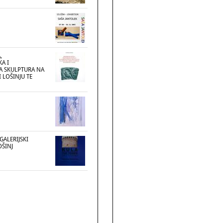
,
A I
 SKULPTURA NA
 LOŠINJU TE
GALERIJSKI
OŠINJ