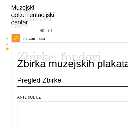
HR
|
EN
PRONAĐI PLAKAT
mdc
Zbirke, fondovi
Zbirka muzejskih plakat
Pregled Zbirke
ANTE KUDUZ