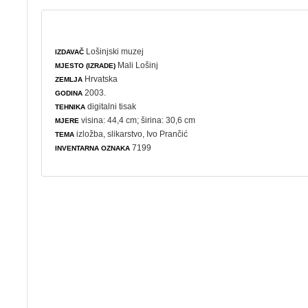
Lošinjski muzej
IZDAVAČ
Mali Lošinj
MJESTO (IZRADE)
Hrvatska
ZEMLJA
2003.
GODINA
digitalni tisak
TEHNIKA
visina: 44,4 cm; širina: 30,6 cm
MJERE
izložba
,
slikarstvo
, Ivo Prančić
TEMA
7199
INVENTARNA OZNAKA