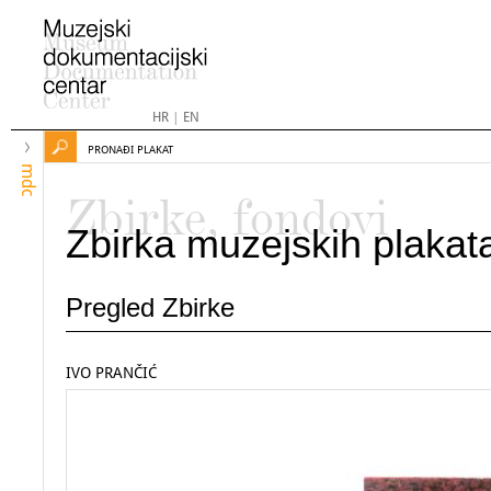
HR
|
EN
PRONAĐI PLAKAT
mdc
Zbirke, fondovi
Zbirka muzejskih plakat
Pregled Zbirke
IVO PRANČIĆ