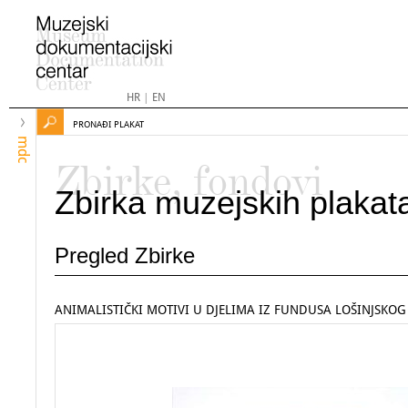
HR
|
EN
PRONAĐI PLAKAT
mdc
Zbirke, fondovi
Zbirka muzejskih plakat
Pregled Zbirke
ANIMALISTIČKI MOTIVI U DJELIMA IZ FUNDUSA LOŠINJSKOG