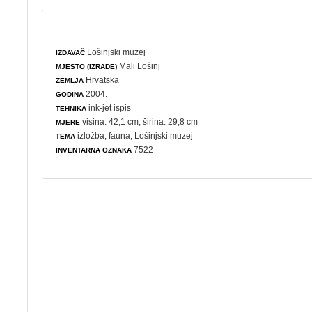
Lošinjski muzej
IZDAVAČ
Mali Lošinj
MJESTO (IZRADE)
Hrvatska
ZEMLJA
2004.
GODINA
ink-jet ispis
TEHNIKA
visina: 42,1 cm; širina: 29,8 cm
MJERE
izložba
,
fauna
, Lošinjski muzej
TEMA
7522
INVENTARNA OZNAKA