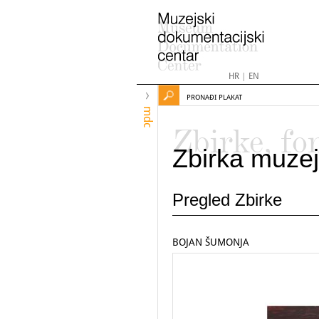
HR
|
EN
PRONAĐI PLAKAT
mdc
Zbirke, fo
Zbirka muzej
Pregled Zbirke
BOJAN ŠUMONJA