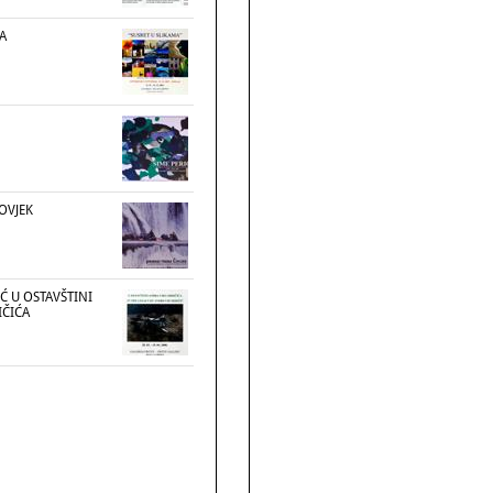
A
OVJEK
Ć U OSTAVŠTINI
IČIĆA