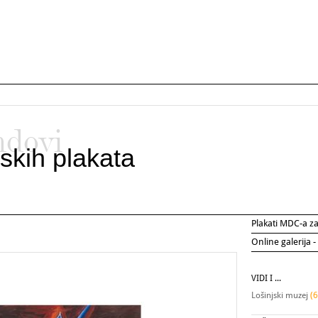
ndovi
skih plakata
Plakati MDC-a 
Online galerija -
VIDI I ...
Lošinjski muzej
(6