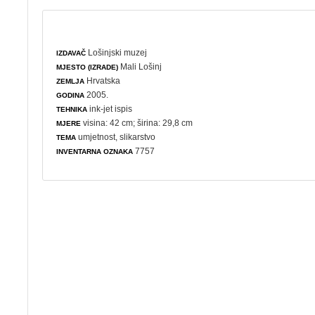
Lošinjski muzej
IZDAVAČ
Mali Lošinj
MJESTO (IZRADE)
Hrvatska
ZEMLJA
2005.
GODINA
ink-jet ispis
TEHNIKA
visina: 42 cm; širina: 29,8 cm
MJERE
umjetnost
,
slikarstvo
TEMA
7757
INVENTARNA OZNAKA