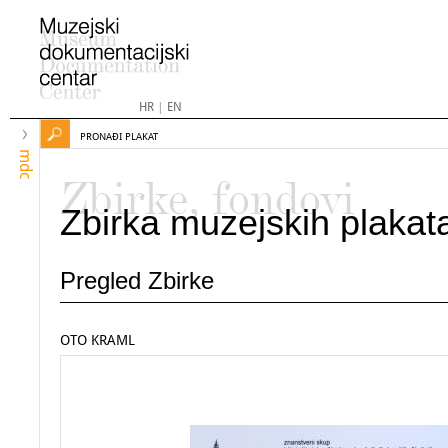
HR
|
EN
PRONAĐI PLAKAT
mdc
Zbirke, fondovi
Zbirka muzejskih plakat
Pregled Zbirke
OTO KRAML